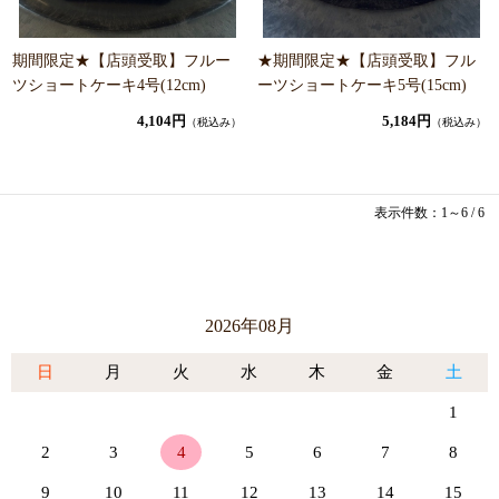
期間限定★【店頭受取】フルー
★期間限定★【店頭受取】フル
ツショートケーキ4号(12cm)
ーツショートケーキ5号(15cm)
4,104円
5,184円
（税込み）
（税込み）
表示件数：1～6 / 6
2026年08月
日
月
火
水
木
金
土
1
2
3
4
5
6
7
8
9
10
11
12
13
14
15